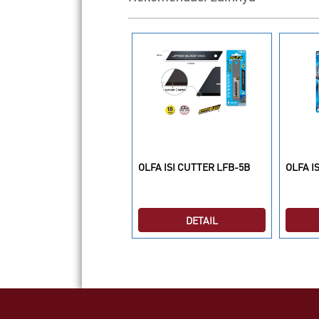
LFA CUTTING MATS NCM-L
OLFA ISI CUTTER LFB-5B
OLFA I
DETAIL
DETAIL