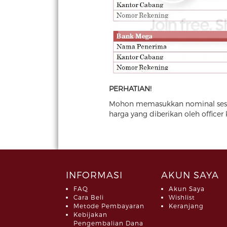
PERHATIAN!
Mohon memasukkan nominal sesu
harga yang diberikan oleh officer
INFORMASI
AKUN SAYA
FAQ
Akun Saya
Cara Beli
Wishlist
Metode Pembayaran
Keranjang
Kebijakan
Pengembalian Dana