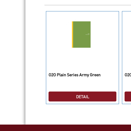
ght Blue
O2O Plain Series Army Green
O2O
DETAIL
DETAIL