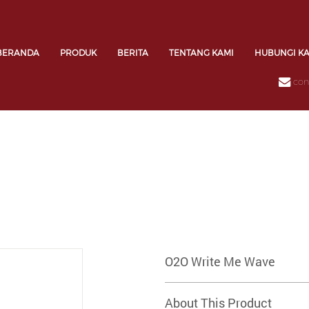
BERANDA
PRODUK
BERITA
TENTANG KAMI
HUBUNGI K
con
O2O Write Me Wave
About This Product