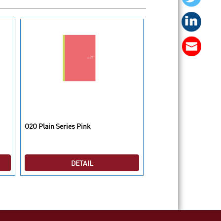
O2O Plain Series Pink
O2O Owl Series Hello 
DETAIL
DETAI