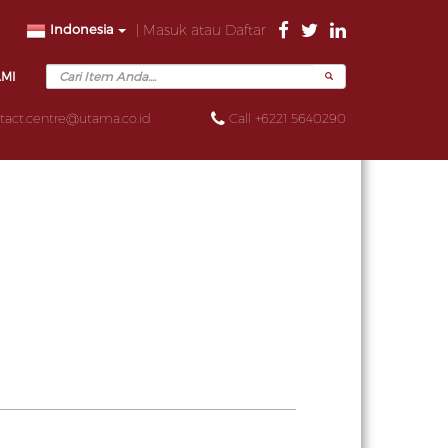
Indonesia
| Masuk atau Daftar
AMI
tact.centre@utama.co.id
Call +6221 5640290