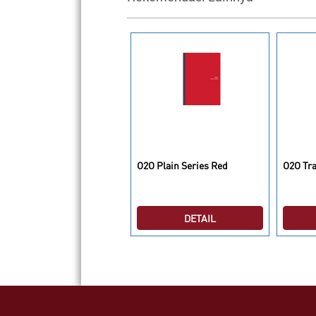
O Owl Series Hello There
O2O Plain Series Red
O2O Tra
DETAIL
DETAIL