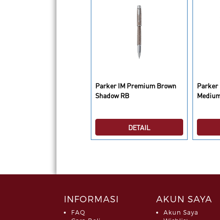
Parker IM Premium Brown
Parker 
arker IM LAQ Black CT RB
Shadow RB
Medium
DETAIL
DETAIL
INFORMASI
AKUN SAYA
FAQ
Akun Saya