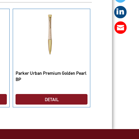
Parker Urban Premium Golden Pearl
Parker Refill PK 5Th 
BP
Burgundy
DETAIL
DETAI