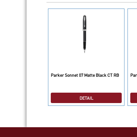
mium Emerald Pearl
Parker Sonnet 07 Matte Black CT RB
Par
DETAIL
DETAIL