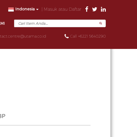
Indonesia
| Masuk atau Daftar
AMI
tact.centre@utama.co.id
Call +6221 5640290
 BP