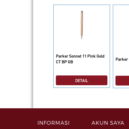
arker Sonnet 07 Matte
Parker Sonnet 11 Pink Gold
Parker
lack GT RB
CT BP GB
DETAIL
DETAIL
INFORMASI
AKUN SAYA