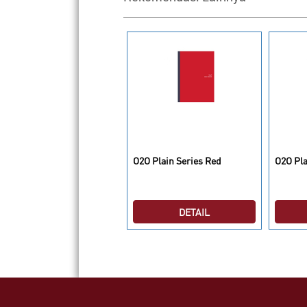
2O Write Me Arrow
O2O Plain Series Red
O2O Pla
DETAIL
DETAIL