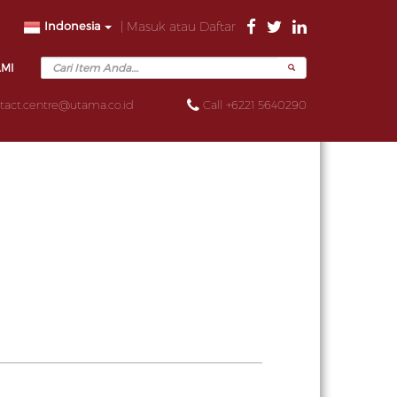
Indonesia
| Masuk atau Daftar
AMI
tact.centre@utama.co.id
Call +6221 5640290