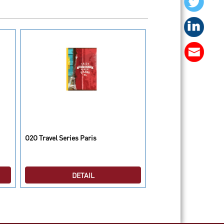
O2O Travel Series Paris
O2O Write Me Buble
DETAIL
DETAI