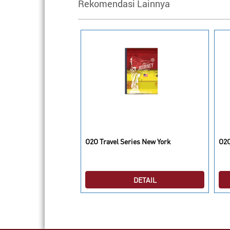
Rekomendasi Lainnya
 Hello There
O2O Travel Series New York
O2O
DETAIL
DETAIL