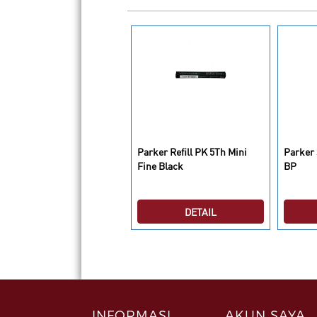
arker IM Premium Deep
Parker Refill PK 5Th Mini
Parker 
un Metal Chrome 5th TB
Fine Black
BP
DETAIL
DETAIL
INFORMASI
AKUN SAYA