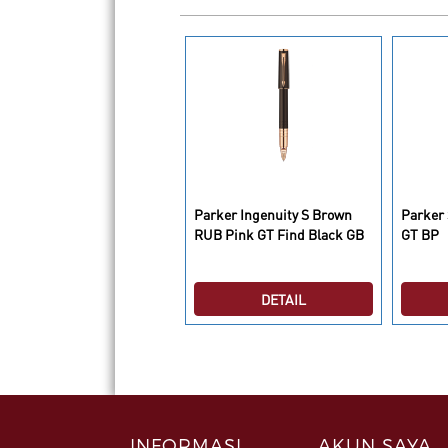
rker Ingenuity S Pearl
Parker Ingenuity S Brown
Parker 
ink GT M Black GB
RUB Pink GT Find Black GB
GT BP
DETAIL
DETAIL
INFORMASI
AKUN SAYA