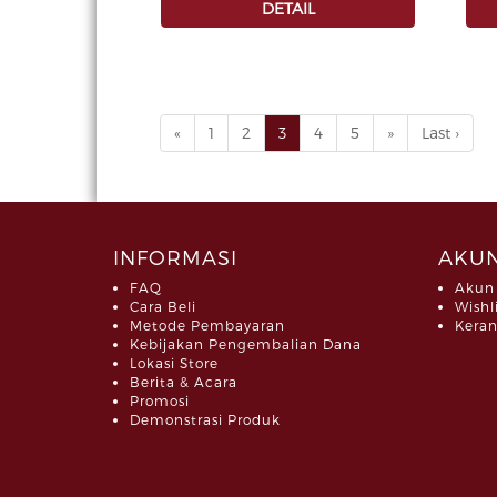
DETAIL
«
1
2
3
4
5
»
Last ›
INFORMASI
AKUN
FAQ
Akun
Cara Beli
Wishl
Metode Pembayaran
Keran
Kebijakan Pengembalian Dana
Lokasi Store
Berita & Acara
Promosi
Demonstrasi Produk