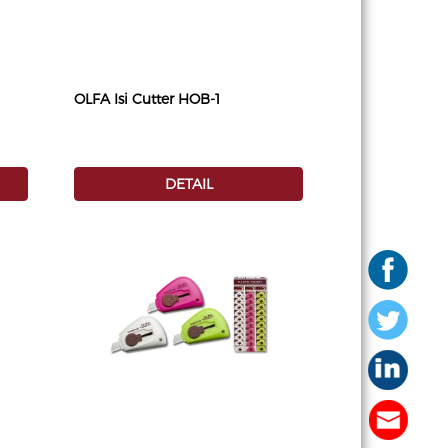
OLFA Isi Cutter HOB-1
DETAIL