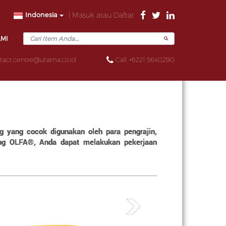
Indonesia
| Masuk atau Daftar
AMI
tact.centre@utama.co.id
Call +6221 5640290
 yang cocok digunakan oleh para pengrajin,
ong OLFA®, Anda dapat melakukan pekerjaan