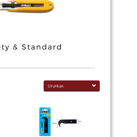
ety & Standard
Construction
Heavy Dut
Urutkan